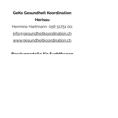
GeKo Gesundheit Koordination
Herisau
Hermine Hartmann:
058 51751 00
;
info@gesundheitkoordination.ch
www.gesundheitkoordination.ch
Beratungsstelle für Suchtfragen
Appenzell I.Rh.
Geführt durch das Blaue Kreuz
St.Gallen-Appenzell
Vitus Hug:
071 788 92 59
;
suchberatung@gsd.ai.ch
www.ai.ch/suchtberatung
Pro Mente Sana: psychosoziale
und rechtliche Beratung bei