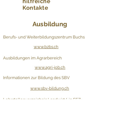
hilfreiche
Kontakte
Ausbildung
Berufs- und Weiterbildungszentrum Buchs
www.bzbs.ch
Ausbildungen im Agrarbereich
www.agri-job.ch
Informationen zur Bildung des SBV
www.sbv-bildung.ch
Lehrstellenverzeichnis Landwirt/-in EFZ,
Agrarpraktiker/-in EBA
www.bzbs.ch
Kontaktieren Sie uns für weitere Fragen!