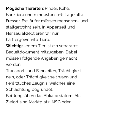
Mögliche Tierarten:
 Rinder, Kühe, 
Banktiere und mindestens 161 Tage alte 
Fresser. Freiläufer müssen menschen- und 
stallgewohnt sein. In Appenzell und 
Herisau akzeptieren wir nur 
halftergewohnte Tiere.
Wichtig: 
Jedem Tier ist ein separates 
Begleitdokument mitzugeben. Dabei 
müssen folgende Angaben gemacht 
werden: 
Transport- und Fahrzeiten, Trächtigkeit 
nein, oder Trächtigkeit seit wann und 
tierärztliches Zeugnis, welches eine 
Schlachtung begründet. 
Bei Jungkühen das Abkalbedatum. Als 
Zielort sind Marktplatz, NSG oder 
Schlachtviehmarkt möglich. 
Labeltiere können nur anerkannt werden, 
wenn der entsprechende, gültige Kleber 
(Jahrgang) auf dem Begleitdokument 