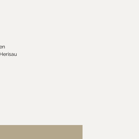
en
 Herisau