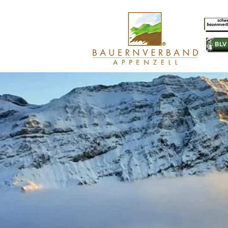
SB
BLV