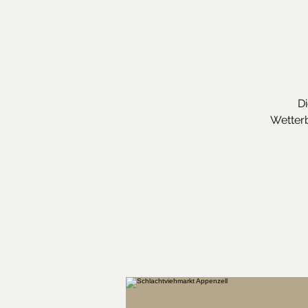
D
Wetterb