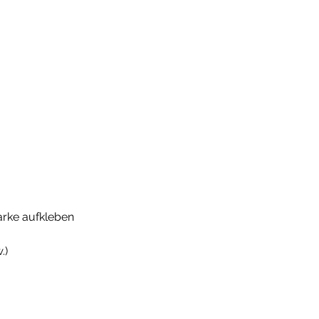
rke aufkleben

)
