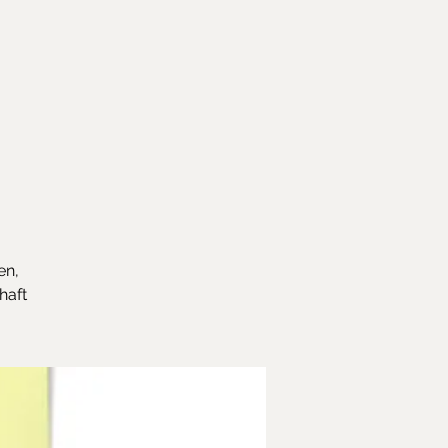
en,
haft