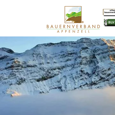
SB
BLV