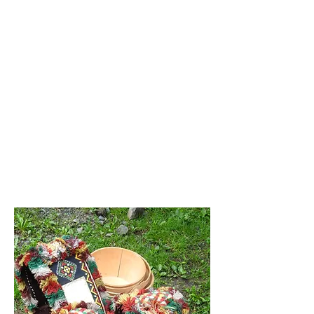
Förderung des Berufsnachwuchses und
eines zukunftsfähigen Bildungsangebots
für Landwirtinnen und Landwirte. Dazu
arbeitet der Verband eng mit den
zuständigen Stellen zusammen und wirbt
aktiv für das landwirtschaftliche Berufsfeld.
Auch die Pflege und Weitergabe
bäuerlicher Traditionen wird unterstützt.
Der Appenzeller Bauernverband ist
Mitglied des
Schweizer Bauernverbandes.
Die NEUEN Statuten