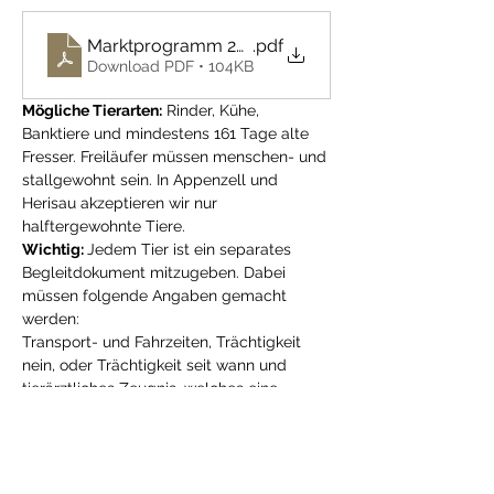
Marktprogramm 2026 AI,AR und SG
.pdf
Download PDF • 104KB
Mögliche Tierarten:
 Rinder, Kühe, 
Banktiere und mindestens 161 Tage alte 
Fresser. Freiläufer müssen menschen- und 
stallgewohnt sein. In Appenzell und 
Herisau akzeptieren wir nur 
halftergewohnte Tiere.
Wichtig: 
Jedem Tier ist ein separates 
Begleitdokument mitzugeben. Dabei 
müssen folgende Angaben gemacht 
werden: 
Transport- und Fahrzeiten, Trächtigkeit 
nein, oder Trächtigkeit seit wann und 
tierärztliches Zeugnis, welches eine 
Schlachtung begründet. 
Bei Jungkühen das Abkalbedatum. Als 
Zielort sind Marktplatz, NSG oder 
Schlachtviehmarkt möglich. 