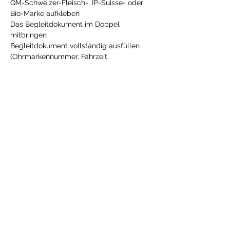
QM-Schweizer-Fleisch-, IP-Suisse- oder 
Bio-Marke aufkleben 
Das Begleitdokument im Doppel 
mitbringen 
Begleitdokument vollständig ausfüllen 
(Ohrmarkennummer, Fahrzeit, 
Kontrollschild, usw.) 
elektronische Tiererfassung – zwei 
Ohrmarken, eine mit Chip, sind zwingend! 
Es muss jederzeit mit Polizeikontrollen 
gerechnet werden
Schafmarktprogramm 2026_Teufen
.pdf
Download PDF • 148KB